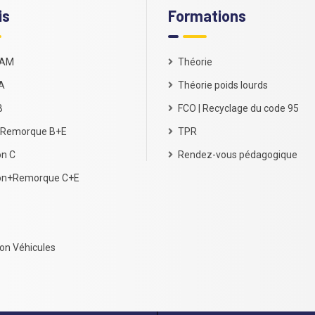
is
Formations
 AM
Théorie
A
Théorie poids lourds
B
FCO | Recyclage du code 95
Remorque B+E
TPR
n C
Rendez-vous pédagogique
on+Remorque C+E
on Véhicules