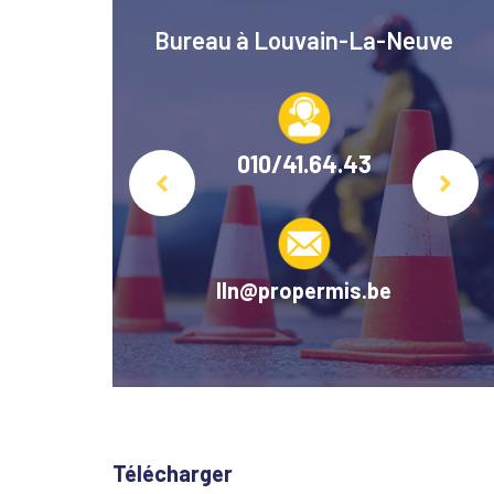
avre
Bureau à Louvain-La-Neuve
22
010/41.64.43
mis.be
lln@propermis.be
Télécharger