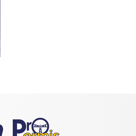
waterloo@propermis.be
limal@p