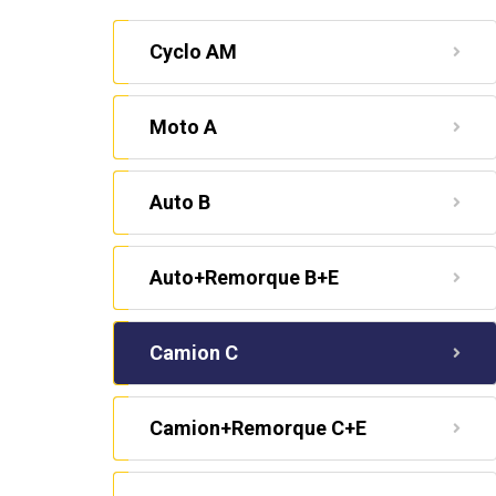
Cyclo AM
Moto A
Auto B
Auto+Remorque B+E
Camion C
Camion+Remorque C+E