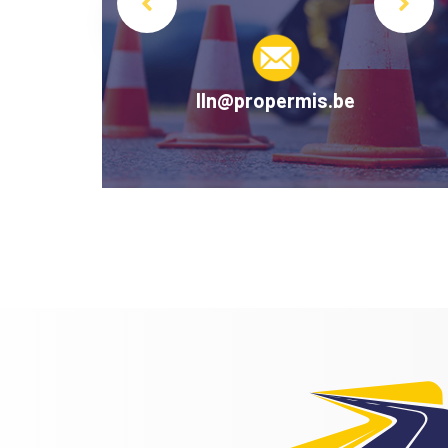
mis.be
lln@propermis.be