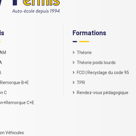
is
Formations
 AM
Théorie
A
Théorie poids lourds
B
FCO | Recyclage du code 95
Remorque B+E
TPR
n C
Rendez-vous pédagogique
on+Remorque C+E
on Véhicules