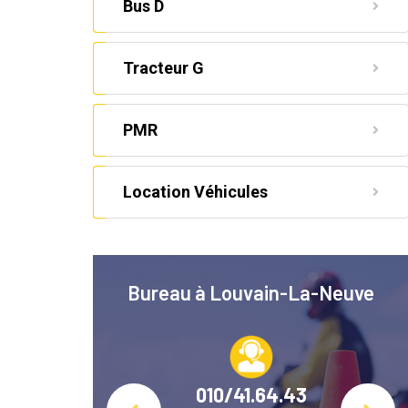
Bus D
Tracteur G
PMR
Location Véhicules
avre
Bureau à Louvain-La-Neuve
22
010/41.64.43